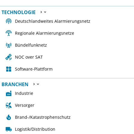
TECHNOLOGIE



Deutschlandweites Alarmierungsnetz

Regionale Alarmierungsnetze

Bündelfunknetz

NOC over SAT

Software-Plattform
BRANCHEN


factory
Industrie

Versorger

Brand-/Katastrophenschutz

Logistik/Distribution