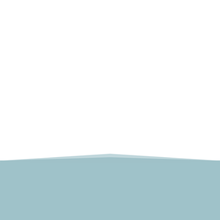
damit im entscheidenden Moment richtig gehandelt
werden kann
Technikpersonal informieren
Techniker schnell und zuverlässig erreichen, um
Störungen effizient zu beseitigen und den Normalzustand
wieder herzustellen
Patienten koordinieren
Effizientes Wartezimmer-Management für eine
reibungslose Patientenversorgung