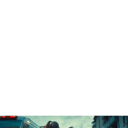
Verzögerte Hilfe
Im Ernstfall ist für den Patienten schnelles Handeln
unerlässlich, da jede Verzögerung das Risiko von
dauerhaften Schäden oder einem tödlichen Ausgang
erhöht
Technische Störungen
Ausfälle in Krankenhäusern, Arztpraxen oder
Pflegeheimen können zu ernsthaften Problemen bei der
Patientenversorgung führen
Volle Wartezimmer
Ein hohes Aufkommen an Patienten in Verbindung mit
überlastetem Personal kann zu langen Wartezeiten und
Unzufriedenheit führen