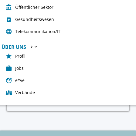

Öffentlicher Sektor
medication
Gesundheitswesen

Telekommunikation/IT
ÜBER UNS



Profil
Dokumente

Jobs

e*ve
Infomaterial

Verbände
Fallstudien