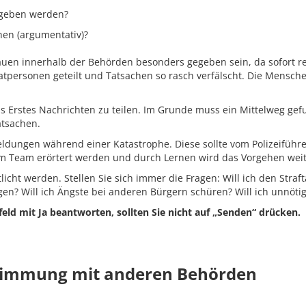
egeben werden?
en (argumentativ)?
auen innerhalb der Behörden besonders gegeben sein, da sofort re
atpersonen geteilt und Tatsachen so rasch verfälscht. Die Mensch
 als Erstes Nachrichten zu teilen. Im Grunde muss ein Mittelweg g
atsachen.
Meldungen während einer Katastrophe. Diese sollte vom Polizeifüh
 Team erörtert werden und durch Lernen wird das Vorgehen weite
licht werden. Stellen Sie sich immer die Fragen: Will ich den Straft
gen? Will ich Ängste bei anderen Bürgern schüren? Will ich unnötig
eld mit Ja beantworten, sollten Sie nicht auf „Senden“ drücken.
timmung mit anderen Behörden