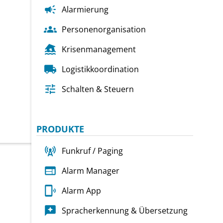
campaign
Alarmierung

Personenorganisation
flood
Krisenmanagement

Logistikkoordination
Lösungen
Branchen
Über uns
K

tune
Schalten & Steuern
PRODUKTE

Funkruf / Paging
web
Alarm Manager

Alarm App

Spracherkennung & Übersetzung