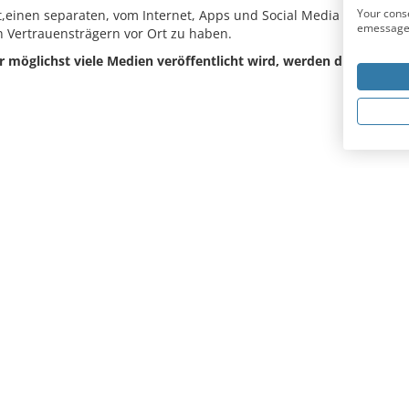
Your conse
t,einen separaten, vom Internet, Apps und Social Media abgekopp
emessage.
n Vertrauensträgern vor Ort zu haben.
 möglichst viele Medien veröffentlicht wird, werden die meiste
UNTERNEHMEN
SERVICES
Impressum
Downloads
Datenschutz
Blog
AGB
Kontakt