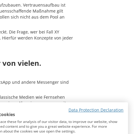
aufzubauen. Vertrauensaufbau ist
rauensschaffende Maßnahme gilt
ollen sich nicht aus dem Pool an
t. Die Frage, wer bei Fall XY
rd. Hierfür werden Konzepte von jeder
 von vielen.
atsApp und andere Messenger sind
klassische Medien wie Fernsehen
chen einen Alarmierungsserver mit
 Presse- und Leitstellen von
Data Protection Declaration
cookies
ce these for analysis of our visitor data, to improve our website, show
g und sollte auch umgesetzt und
ed content and to give you a great website experience. For more
n about the cookies we use open the settings.