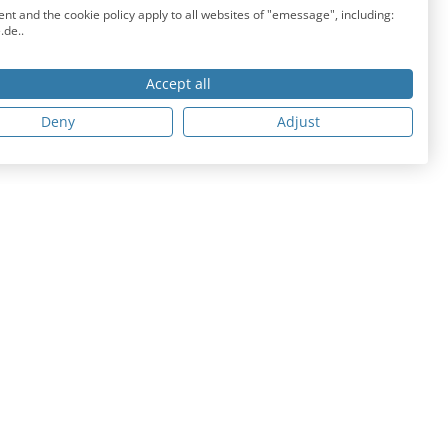
nt and the cookie policy apply to all websites of "emessage", including:
elten Kanal des Vertrauens
de..
n Menschen erreicht, was im
Accept all
Deny
Adjust
PRESSE
Pressemeldungen
Presseveröffentlichungen
Pressematerial