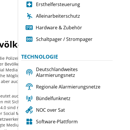

Ersthelfersteuerung

Alleinarbeiterschutz
Hardware & Zubehör

Schaltpager / Strompager
ölkerung per Social Media?
TECHNOLOGIE
ie Polizeiarbeit viele Optionen.
 Bevölkerung in kritischen
Deutschlandweites
al Media ein fester Bestandteil

Alarmierungsnetz
che Möglichkeiten die
aber auch welche Fallstricke

Regionale Alarmierungsnetze
utet auch für die Polizei und

Bündelfunknetz
n mit Sicherheitsaufgaben
4.0 sind neue Technologien

NOC over Sat
 Social Media kann die
etzwerken kooperieren. Dieses

Software-Plattform
gte Medium sollte natürlich