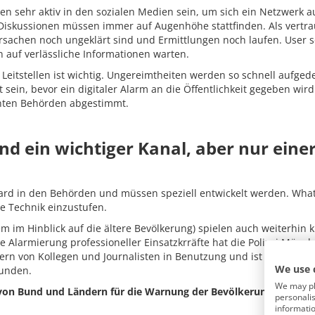
n sehr aktiv in den sozialen Medien sein, um sich ein Netzwerk 
t. Diskussionen müssen immer auf Augenhöhe stattfinden. Als vert
rsachen noch ungeklärt sind und Ermittlungen noch laufen. User s
auf verlässliche Informationen warten.
itstellen ist wichtig. Ungereimtheiten werden so schnell aufgedeck
t sein, bevor ein digitaler Alarm an die Öffentlichkeit gegeben wi
anten Behörden abgestimmt.
ind ein wichtiger Kanal, aber nur einer
ard in den Behörden und müssen speziell entwickelt werden. Wh
e Technik einzustufen.
 im Hinblick auf die ältere Bevölkerung) spielen auch weiterhin 
ie Alarmierung professioneller Einsatzkrräfte hat die Polizei Mün
n von Kollegen und Journalisten in Benutzung und ist eng mit den
We use 
unden.
We may pla
n Bund und Ländern für die Warnung der Bevölkerung ist richti
personalis
informatio