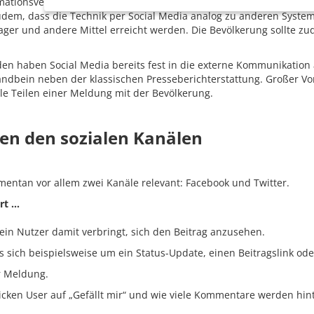
ationsverteilung in kritischen
udem, dass die Technik per Social Media analog zu anderen System
 Pager und andere Mittel erreicht werden. Die Bevölkerung sollte
en haben Social Media bereits fest in die externe Kommunikation
andbein neben der klassischen Presseberichterstattung. Großer Vor
le Teilen einer Meldung mit der Bevölkerung.
en den sozialen Kanälen
mentan vor allem zwei Kanäle relevant: Facebook und Twitter.
rt …
e ein Nutzer damit verbringt, sich den Beitrag anzusehen.
es sich beispielsweise um ein Status-Update, einen Beitragslink ode
r Meldung.
icken User auf „Gefällt mir“ und wie viele Kommentare werden hin